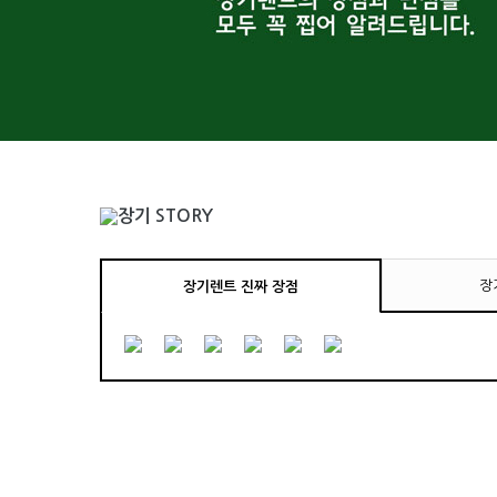
장
장기렌트 진짜 장점