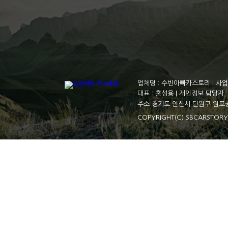
업체명 : 수빈아빠카스토리 | 사업자
대표 : 홈성용 | 개인정보 담당자 : 김
주소 경기도 안산시 단원구 원포공원
COPYRIGHT(C) SBCARSTORY 