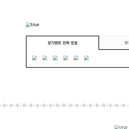
장
장기렌트 진짜 장점