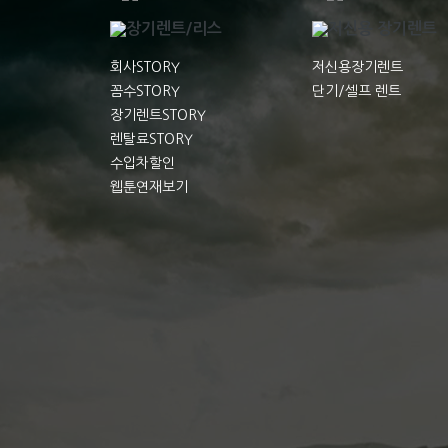
회사STORY
저신용장기렌트
꼼수STORY
단기/셀프 렌트
장기렌트STORY
렌탈료STORY
수입차할인
웹툰연재보기