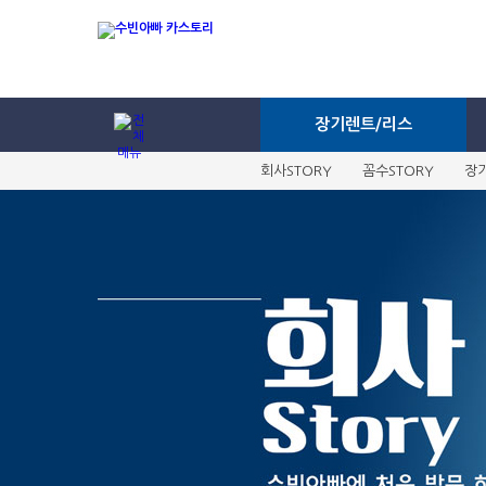
장기렌트/리스
회사STORY
꼼수STORY
장기