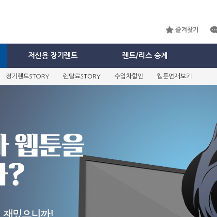
즐겨찾기
저신용 장기렌트
렌트/리스 승계
장기렌트STORY
렌탈료STORY
수입차할인
웹툰연재보기